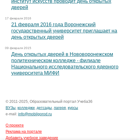
институт искусств проводит день открытых
дверей
17 февраля 2016
21 февраля 2016 года Воронежский
государственный университет приглашает на
день открытых дверей
09 февраля 2015
День открытых дверей в Нововоронежском
политехническом колледже - филиале
Национального исследовательского ядерного
университета МИФИ
© 2011-2025, Образовательный портал Учеба36
ВУЗы
,
колледжи
,
детсады
,
лагеря
,
курсы
e-mail:
info@mobilgorod.ru
О проекте
Реклама на портале
Добавить учебное заведение