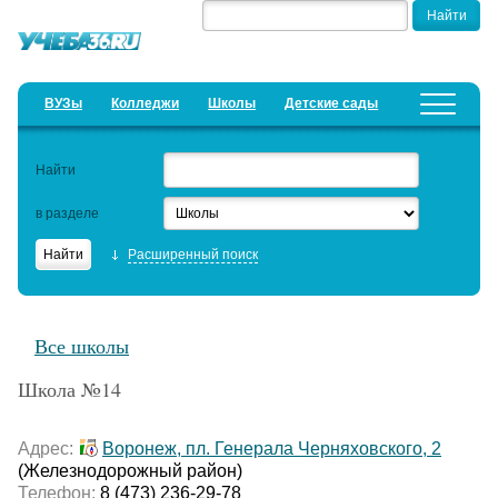
ВУЗы
Колледжи
Школы
Детские сады
Детские лагеря
Курсы
Найти
Добавить уч. заведение
Предложить новость
в разделе
Рейтинги
Расширенный поиск
ЕГЭ
Семинары
Все школы
Образовательный кредит
Школа №14
Актуальные статьи
Адрес:
Воронеж, пл. Генерала Черняховского, 2
(Железнодорожный район)
Телефон:
8 (473) 236-29-78