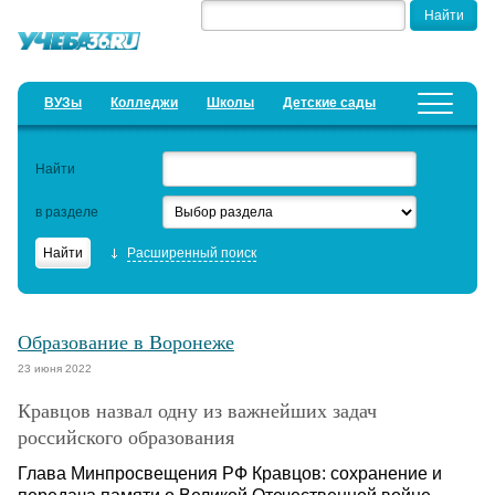
ВУЗы
Колледжи
Школы
Детские сады
Детские лагеря
Курсы
Найти
Добавить уч. заведение
Предложить новость
в разделе
Рейтинги
Расширенный поиск
ЕГЭ
Семинары
Образование в Воронеже
Образовательный кредит
23 июня 2022
Кравцов назвал одну из важнейших задач
Актуальные статьи
российского образования
Глава Минпросвещения РФ Кравцов: сохранение и